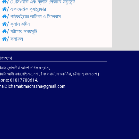
/
োমওয়ার্ক এবং ক্লাস লেকচার ডকুমেন্ট
/
একাডেমিক ক্যালেন্ডার
/
পাঠ্যবইয়ের তালিকা ও সিলেবাস
/
ক্লাস রুটিন
/
পরীক্ষার সময়সূচি
/
ফলাফল
োগাযোগ
মতি মুহাম্মদীয়া আদর্শ দাখিল মাদ্রাসা,
মতি আলী নগর,পশ্চিম ঢেমশা ,1নং ওয়ার্ড ,সাতকানিয়া, চট্টগ্রাম,বাংলাদেশ।
hone: 01817788614,
ail: ichamatimadrasha@gmail.com