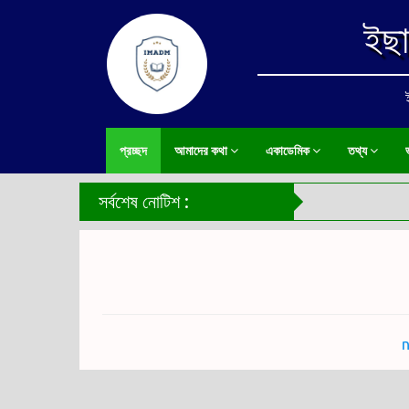
ইছা
প্রচ্ছদ
আমাদের কথা
একাডেমিক
তথ্য
ভ
সর্বশেষ নোটিশ :