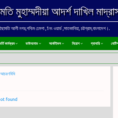
মতি মুহাম্মদীয়া আদর্শ দাখিল মাদ্রা
ইছামতি আলী নগর,পশ্চিম ঢেমশা ,1নং ওয়ার্ড ,সাতকানিয়া, চট্টগ্রাম,বাংলাদেশ।.
র্তি কার্যক্রম
ডাউনলোড
আর্কাইভস
নিয়োগ
গ্যালারি
নোটিশ
আচরণবিধি
not found