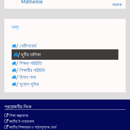
Mdmeme
more
তথ্য
/
নোটিশবোর্ড
/
ছুটির তালিকা
/
শিক্ষক পরিচিতি
/
শিক্ষার্থীর পরিচিতি
/
হিসাব শাখা
/
সুযোগ-সুবিধা
প্রয়োজনীয় লিংক
শিক্ষা মন্ত্রনালয়
জাতীয় ই-তথ্যকোষ
জাতীয় শিক্ষাক্রম ও পাঠ্যপুস্তক বোর্ড