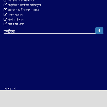
প্রাথমিক শিক্ষা অধিদপ্তর
মাধ্যমিক ও উচ্চশিক্ষা অধিদপ্তর
বাংলাদেশ জাতীয় তথ্য বাতায়ন
শিক্ষক বাতায়ন
কিশোর বাতায়ন
ঢাকা শিক্ষা বোর্ড
মানচিত্র
যোগাযোগ
ইছামতি মুহাম্মদীয়া আদর্শ দাখিল মাদ্রাসা,
ইছামতি আলী নগর,পশ্চিম ঢেমশা ,1নং ওয়ার্ড ,সাতকানিয়া, চট্টগ্রাম,বাংলাদেশ।
Phone: 01817788614,