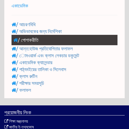
একাডেমিক
/
আচরণবিধি
/
অভিভাবকের জন্য নির্দেশিকা
/
পোশাকরীতি
/
আন্ত:হাউজ প্রতিযোগিতার ফলাফল
/
োমওয়ার্ক এবং ক্লাস লেকচার ডকুমেন্ট
/
একাডেমিক ক্যালেন্ডার
/
পাঠ্যবইয়ের তালিকা ও সিলেবাস
/
ক্লাস রুটিন
/
পরীক্ষার সময়সূচি
/
ফলাফল
প্রয়োজনীয় লিংক
শিক্ষা মন্ত্রনালয়
জাতীয় ই-তথ্যকোষ