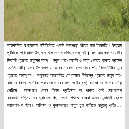
ফসলি মাটি। সদর উপজেলা ও আরকান রোড হতে প্রায় পাঁচ কিলোমিটার দুরে
গ্রামের অবস্থান। অনুন্নত অবহেলিত যোগাযোগ বিচ্ছিন্ন গ্রামের মানুষ হাট-
বাজারে কিংবা মানবিক প্রয়োজনে বের হত ছোট্র মেটু রাস্তা ও বাঁশের সাাঁকু
পেরিয়ে। আসপাশে কোন শিক্ষা প্রতিষ্ঠান না থাকায় বৈরি যোগাযোগ
ব্যবস্থা মাড়িয়ে দুর দুরান্তে পড়া লেখা শিখতে যাওয়া এমন দুসাহসী ছেলে
কয়জনই-বা ছিল। অশিক্ষা ও কুসংস্কারে মানুষ চুরা বালিতে হাবুডুবু খাচ্ছিল।
এমনই দুসময়ে আমার সাথে এলাকার প্রবিন মুরব্বি আলহাজ্ব আহমদ মিয়া, হাজি
অছিয়র রহমান, হাজি শফিকুর রহমান, হাজি মোঃ লোকমান, হাজি মতিউর রহমান,
ডাঃ জিয়াউল হোসেন, নুরুল আমিন, মোজাফ্ফর আহমদ, আবু শরিফ ও মাওঃ
আইয়ুব সহ অনেকে মসজিদের উঠোন বৈঠকে মিলিত হন ভবিষ্যৎ প্রজন্মকে
আলোকিত মানুষ করার করনীয় নির্ধারনে। উক্ত বৈঠকের ফলশ্ৰুতি ইছামতি
মুহাম্মদীয়া আদর্শ দাখিল মাদরাসা। আলোর চেরাগ জালাতে এই দীপ সদৃশ গ্রামে
ছুটে আসেন মরহুম পীর সাহেব খুটাখালি ও মরহুম পীর সাহেব বায়তুশ্শরফ সহ অনেক
অলি আল্লাহ্গণ । এলাকার খেটে খাওয়া মানুষ হত দরিদ্র যাদের নুন আনতে পান্তা
পুরায় তারাও এগিয়ে আসেন একটি মাদরাসা হবে শুনে। অনেকে মাদরাসায় জমি
দেয়ার ও অঙ্গিকার করেন। জমি দিয়ে রাসুলের বাগান করার সুযোগ করে দিয়েছেন-
পরিচালনা পরিষদ
আরো দেখুন...
আমার সাথে আলহাজ্ব মোঃ লোকমান, মরহুম আবুল খাইর, মরহুম আবদুস সালাম,