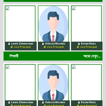
পাহাড়সম এই ভারি বোঝা বহন করার শক্তি সামর্থ আমার না থাকলেও আমি কামলে
শিক্ষার্থী
আরো দেখুন...
ওয়ালা নবির বাগানের মালি পরিচয় দেয়ার জন্য সেই বোঝা কাঁধ থেকে মাথায় তুলে
নিয়ে আজো আছি, থাকব আমরন ইনশ আল্লাহ।
Lewis Zimmerman
Odessa Morales
Ronan Hines
vice Principal
vice Principal
vice Principal
ভিডিও গ্যালারি