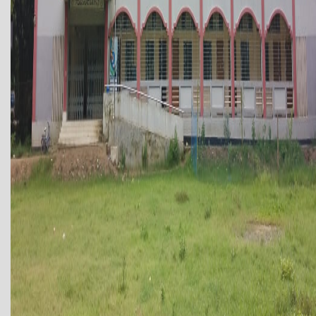
সাতকানিয়া উপজেলার নদিবিধৌত একটি অজপাড়া গাঁয়ের নাম ইছামতি। উত্তর
পূর্বদিকে পরিবেষ্ঠিত ইছামতি খাল পশ্চিম দক্ষিনে ডলু নদী। বলা যায় খাল ও নদীর
মিতালী গ্রামের মানুষের সাথে। সবুজ গাছ-গাছালি ও শষ্য খেতের ভান্ডার গ্রামের